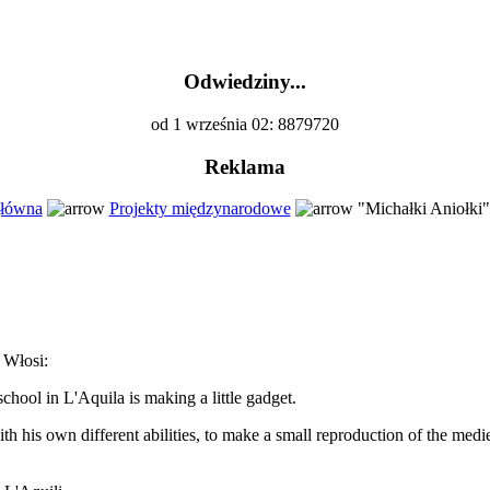
Odwiedziny...
od 1 września 02: 8879720
Reklama
główna
Projekty międzynarodowe
"Michałki Aniołki" 
 Włosi:
school in L'Aquila is making a little gadget.
ith his own different abilities, to make a small reproduction of the me