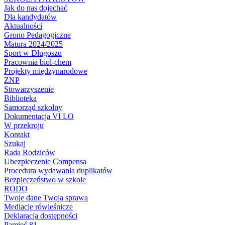
Jak do nas dojechać
Dla kandydatów
Aktualności
Grono Pedagogiczne
Matura 2024/2025
Sport w Długoszu
Pracownia biol-chem
Projekty międzynarodowe
ZNP
Stowarzyszenie
Biblioteka
Samorząd szkolny
Dokumentacja VI LO
W przekroju
Kontakt
Szukaj
Rada Rodziców
Ubezpieczenie Compensa
Procedura wydawania duplikatów
Bezpieczeństwo w szkole
RODO
Twoje dane Twoja sprawa
Mediacje rówieśnicze
Deklaracja dostępności
Pamięć 81