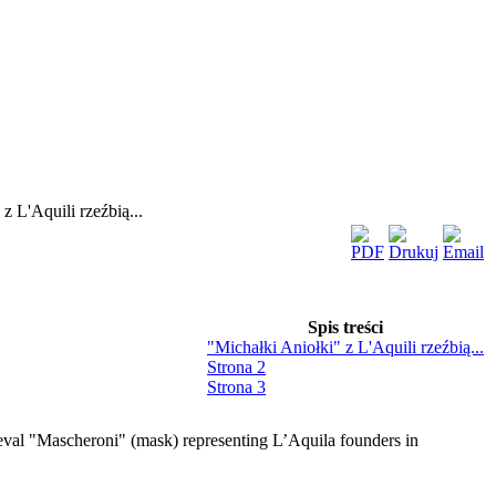
z L'Aquili rzeźbią...
Spis treści
"Michałki Aniołki" z L'Aquili rzeźbią...
Strona 2
Strona 3
dieval "Mascheroni" (mask) representing L’Aquila founders in