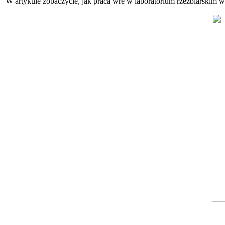
W artykule zobaczycie, jak praca wre w laboratorium rzeźbiarskim w