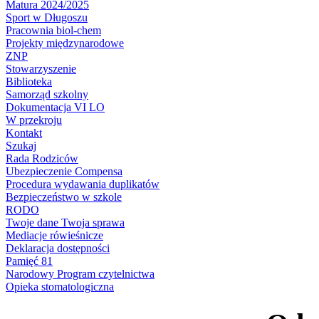
Matura 2024/2025
Sport w Długoszu
Pracownia biol-chem
Projekty międzynarodowe
ZNP
Stowarzyszenie
Biblioteka
Samorząd szkolny
Dokumentacja VI LO
W przekroju
Kontakt
Szukaj
Rada Rodziców
Ubezpieczenie Compensa
Procedura wydawania duplikatów
Bezpieczeństwo w szkole
RODO
Twoje dane Twoja sprawa
Mediacje rówieśnicze
Deklaracja dostępności
Pamięć 81
Narodowy Program czytelnictwa
Opieka stomatologiczna