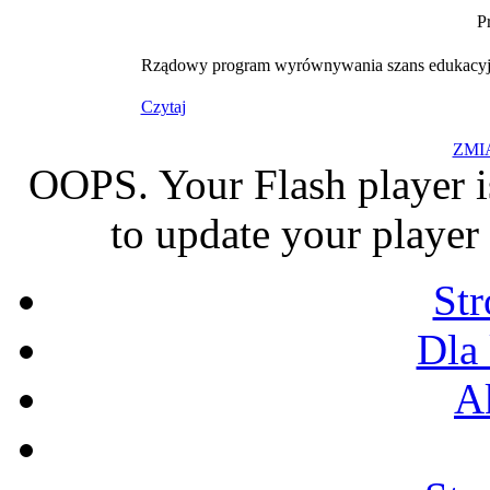
P
Rządowy program wyrównywania szans edukacyjny
Czytaj
ZMI
OOPS. Your Flash player i
to update your player 
St
Dla
A