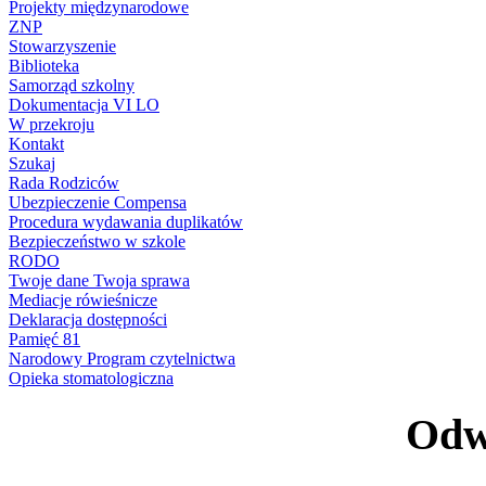
Projekty międzynarodowe
ZNP
Stowarzyszenie
Biblioteka
Samorząd szkolny
Dokumentacja VI LO
W przekroju
Kontakt
Szukaj
Rada Rodziców
Ubezpieczenie Compensa
Procedura wydawania duplikatów
Bezpieczeństwo w szkole
RODO
Twoje dane Twoja sprawa
Mediacje rówieśnicze
Deklaracja dostępności
Pamięć 81
Narodowy Program czytelnictwa
Opieka stomatologiczna
Odwi