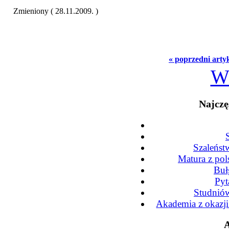
Zmieniony ( 28.11.2009. )
« poprzedni arty
W
Najczę
Szaleńst
Matura z po
Buł
Pyt
Studniów
Akademia z okazj
A