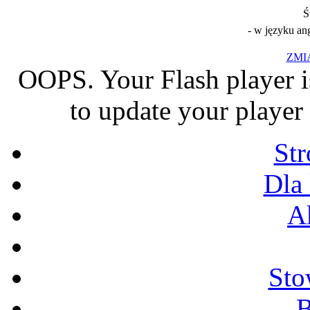
Ś
- w języku an
ZMI
OOPS. Your Flash player i
to update your player 
St
Dla
A
Sto
B