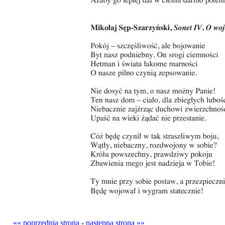
«« poprzednia strona
-
następna strona »»