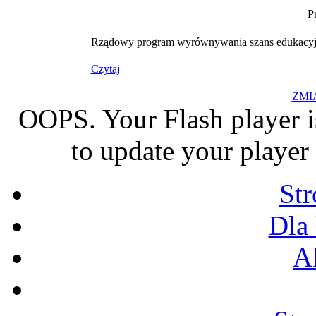
P
Rządowy program wyrównywania szans edukacyjny
Czytaj
ZMI
OOPS. Your Flash player i
to update your player 
St
Dla
A