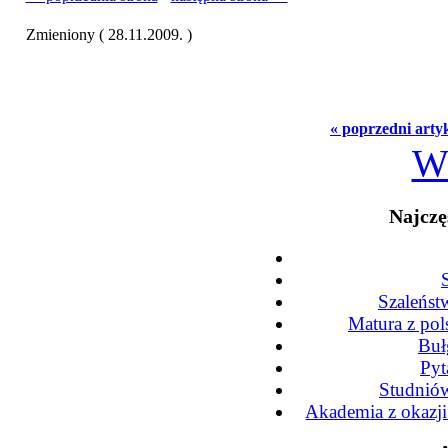
Zmieniony ( 28.11.2009. )
« poprzedni arty
W
Najczę
Szaleńst
Matura z po
Buł
Pyt
Studniów
Akademia z okazj