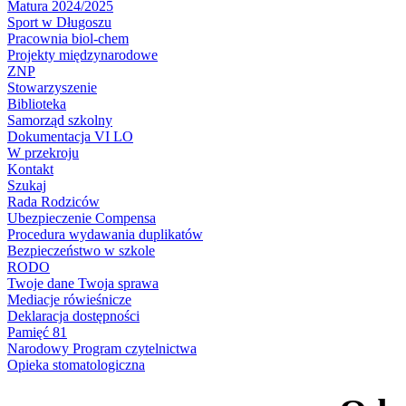
Matura 2024/2025
Sport w Długoszu
Pracownia biol-chem
Projekty międzynarodowe
ZNP
Stowarzyszenie
Biblioteka
Samorząd szkolny
Dokumentacja VI LO
W przekroju
Kontakt
Szukaj
Rada Rodziców
Ubezpieczenie Compensa
Procedura wydawania duplikatów
Bezpieczeństwo w szkole
RODO
Twoje dane Twoja sprawa
Mediacje rówieśnicze
Deklaracja dostępności
Pamięć 81
Narodowy Program czytelnictwa
Opieka stomatologiczna