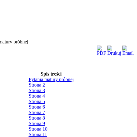
matury próbnej
Spis treści
Pytania matury próbnej
Strona 2
Strona 3
Strona 4
Strona 5
Strona 6
Strona 7
Strona 8
Strona 9
Strona 10
Strona 11