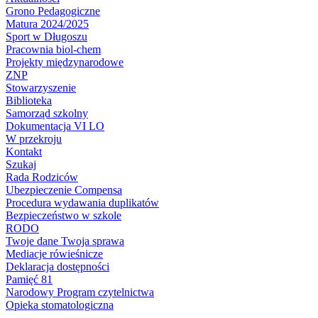
Grono Pedagogiczne
Matura 2024/2025
Sport w Długoszu
Pracownia biol-chem
Projekty międzynarodowe
ZNP
Stowarzyszenie
Biblioteka
Samorząd szkolny
Dokumentacja VI LO
W przekroju
Kontakt
Szukaj
Rada Rodziców
Ubezpieczenie Compensa
Procedura wydawania duplikatów
Bezpieczeństwo w szkole
RODO
Twoje dane Twoja sprawa
Mediacje rówieśnicze
Deklaracja dostępności
Pamięć 81
Narodowy Program czytelnictwa
Opieka stomatologiczna