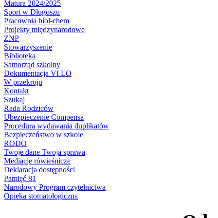
Matura 2024/2025
Sport w Długoszu
Pracownia biol-chem
Projekty międzynarodowe
ZNP
Stowarzyszenie
Biblioteka
Samorząd szkolny
Dokumentacja VI LO
W przekroju
Kontakt
Szukaj
Rada Rodziców
Ubezpieczenie Compensa
Procedura wydawania duplikatów
Bezpieczeństwo w szkole
RODO
Twoje dane Twoja sprawa
Mediacje rówieśnicze
Deklaracja dostępności
Pamięć 81
Narodowy Program czytelnictwa
Opieka stomatologiczna