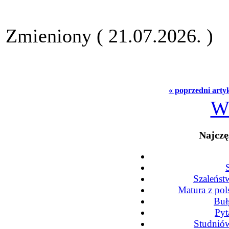
Zmieniony ( 21.07.2026. )
« poprzedni arty
W
Najczę
Szaleńst
Matura z po
Buł
Pyt
Studniów