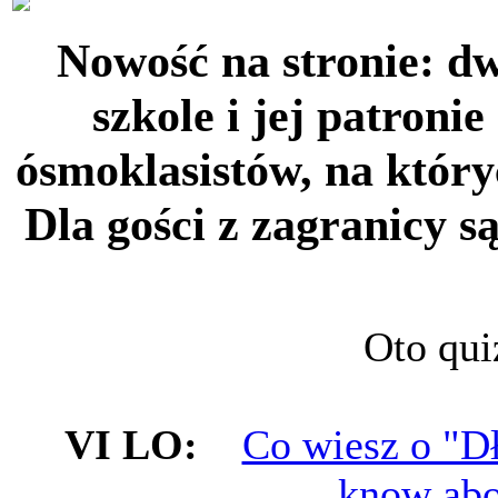
Nowość na stronie: dw
szkole i jej patroni
ósmoklasistów
, na któr
Dla gości z zagranicy s
Oto qui
VI LO:
Co wiesz o "D
know abo