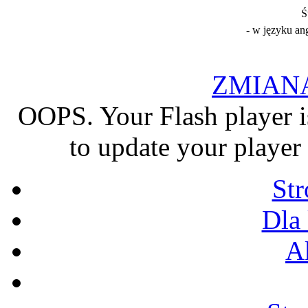
Ś
- w języku an
ZMIAN
OOPS. Your Flash player i
to update your player 
St
Dla
A