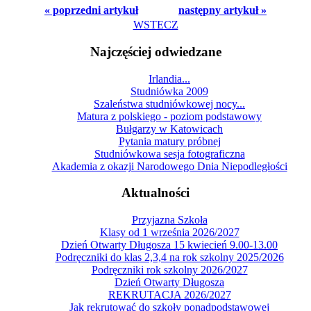
« poprzedni artykuł
następny artykuł »
WSTECZ
Najczęściej odwiedzane
Irlandia...
Studniówka 2009
Szaleństwa studniówkowej nocy...
Matura z polskiego - poziom podstawowy
Bułgarzy w Katowicach
Pytania matury próbnej
Studniówkowa sesja fotograficzna
Akademia z okazji Narodowego Dnia Niepodległości
Aktualności
Przyjazna Szkoła
Klasy od 1 września 2026/2027
Dzień Otwarty Długosza 15 kwiecień 9.00-13.00
Podręczniki do klas 2,3,4 na rok szkolny 2025/2026
Podręczniki rok szkolny 2026/2027
Dzień Otwarty Długosza
REKRUTACJA 2026/2027
Jak rekrutować do szkoły ponadpodstawowej