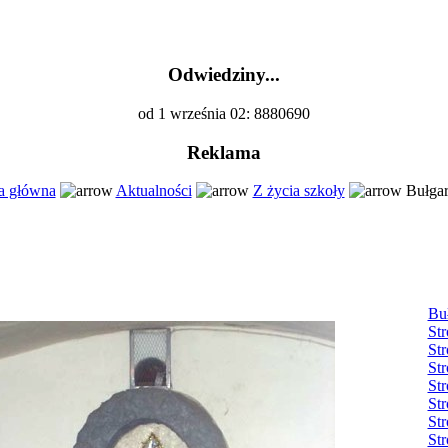
Odwiedziny...
od 1 września 02: 8880690
Reklama
a główna
Aktualności
Z życia szkoły
Bułgar
Bu
Str
Str
Str
Str
Str
Str
Str