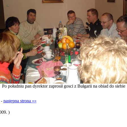
Po południu pan dyrektor zaprosił gosci z Bułgarii na obiad do siebie
-
następna strona »»
009. )