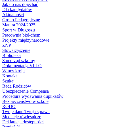
Jak do nas dojechać
Dla kandydatów
Aktualności
Grono Pedagogiczne
Matura 2024/2025
Sport w Długoszu
Pracownia biol-chem
Projekty międzynarodowe
ZNP
Stowarzyszenie
Biblioteka
Samorząd szkolny
Dokumentacja VI LO
W przekroju
Kontakt
Szukaj
Rada Rodziców
Ubezpieczenie Compensa
Procedura wydawania duplikatów
Bezpieczeństwo w szkole
RODO
Twoje dane Twoja sprawa
Mediacje rówieśnicze
Deklaracja dostępności
Pamięć 81