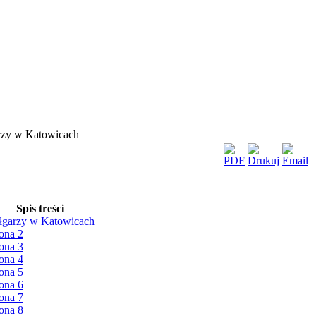
zy w Katowicach
Spis treści
łgarzy w Katowicach
ona 2
ona 3
ona 4
ona 5
ona 6
ona 7
ona 8