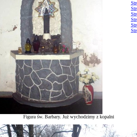
Str
Str
Str
Str
Str
Str
Figura św. Barbary. Już wychodzimy z kopalni