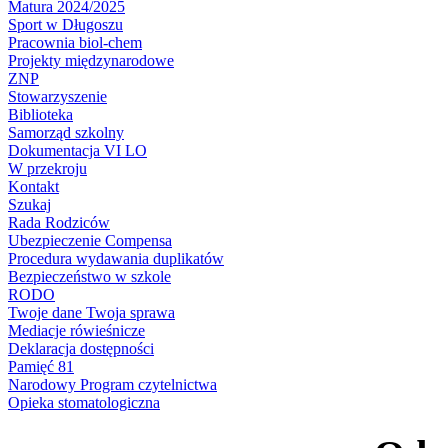
Matura 2024/2025
Sport w Długoszu
Pracownia biol-chem
Projekty międzynarodowe
ZNP
Stowarzyszenie
Biblioteka
Samorząd szkolny
Dokumentacja VI LO
W przekroju
Kontakt
Szukaj
Rada Rodziców
Ubezpieczenie Compensa
Procedura wydawania duplikatów
Bezpieczeństwo w szkole
RODO
Twoje dane Twoja sprawa
Mediacje rówieśnicze
Deklaracja dostępności
Pamięć 81
Narodowy Program czytelnictwa
Opieka stomatologiczna