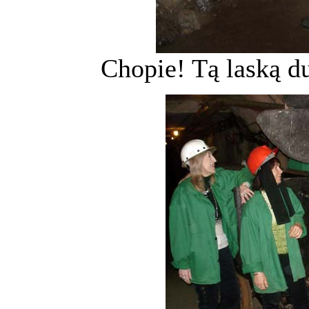
Chopie! Tą laską d