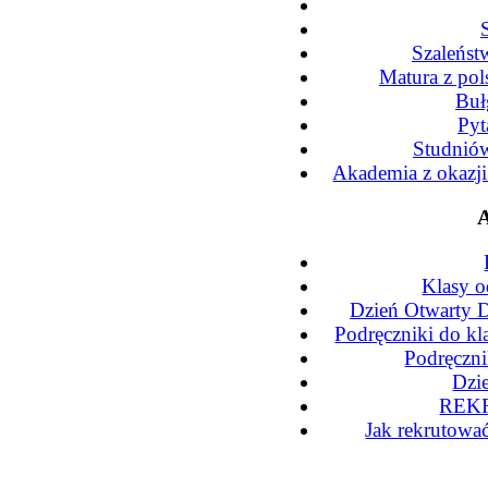
Szaleńst
Matura z po
Buł
Pyt
Studniów
Akademia z okazj
A
Klasy o
Dzień Otwarty D
Podręczniki do kl
Podręczni
Dzi
REKR
Jak rekrutowa