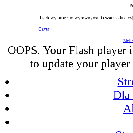
P
Rządowy program wyrównywania szans edukacyjny
Czytaj
ZMI
OOPS. Your Flash player i
to update your player 
St
Dla
A