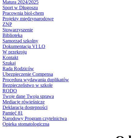
Matura 2024/2025
Sport w Długoszu
Pracownia biol-chem
Projekty międzynarodowe
ZNP
Stowarzyszenie
Biblioteka
Samorząd szkolny
Dokumentacja VI LO
W przekroju
Kontakt
Szukaj
Rada Rodziców
Ubezpieczenie Compensa
Procedura wydawania duplikatów
Bezpieczeństwo w szkole
RODO
Twoje dane Twoja sprawa
Mediacje rówieśnicze
Deklaracja dostępności
Pamięć 81
Narodowy Program czytelnictwa
Opieka stomatologiczna