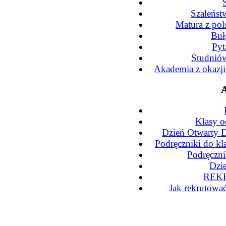
Szaleńst
Matura z po
Buł
Pyt
Studniów
Akademia z okazj
A
Klasy o
Dzień Otwarty D
Podręczniki do kl
Podręczni
Dzi
REKR
Jak rekrutowa