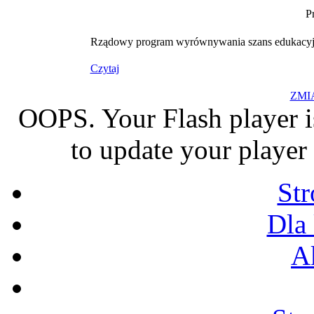
P
Rządowy program wyrównywania szans edukacyjny
Czytaj
ZMI
OOPS. Your Flash player i
to update your player 
St
Dla
A