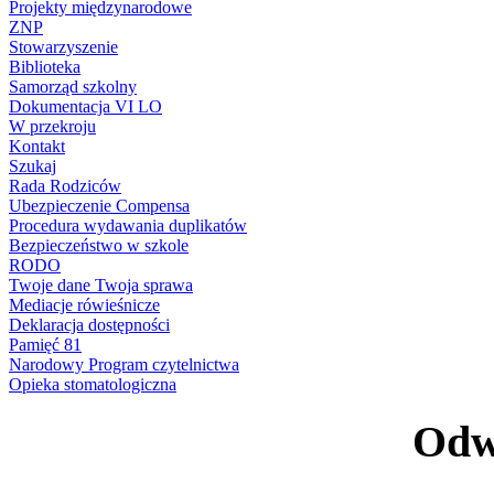
Projekty międzynarodowe
ZNP
Stowarzyszenie
Biblioteka
Samorząd szkolny
Dokumentacja VI LO
W przekroju
Kontakt
Szukaj
Rada Rodziców
Ubezpieczenie Compensa
Procedura wydawania duplikatów
Bezpieczeństwo w szkole
RODO
Twoje dane Twoja sprawa
Mediacje rówieśnicze
Deklaracja dostępności
Pamięć 81
Narodowy Program czytelnictwa
Opieka stomatologiczna
Odwi