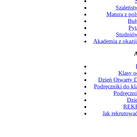
Szaleńst
Matura z po
Buł
Pyt
Studniów
Akademia z okazj
A
Klasy o
Dzień Otwarty D
Podręczniki do kl
Podręczni
Dzi
REKR
Jak rekrutowa