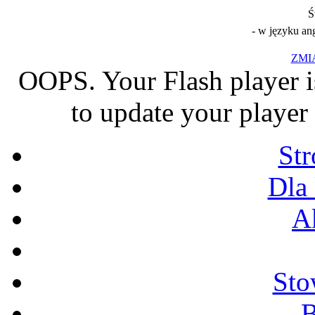
Ś
- w języku an
ZMI
OOPS. Your Flash player i
to update your player 
St
Dla
A
Sto
B