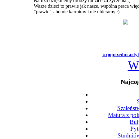
Bardzo dziękujemy drodzy rodzice za życzenia :)
Wasze dzieci to prawie jak nasze, wspólna praca więc
"prawie" - bo nie karmimy i nie ubieramy :)
« poprzedni arty
W
Najczę
Szaleńst
Matura z po
Buł
Pyt
Studniów