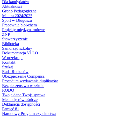
Dla kandydatów
Aktualności
Grono Pedagogiczne
Matura 2024/2025
Sport w Długoszu
Pracownia biol-chem
Projekty międzynarodowe
ZNP
Stowarzyszenie
Biblioteka
Samorząd szkolny
Dokumentacja VI LO
W przekroju
Kontakt
Szukaj
Rada Rodziców
Ubezpieczenie Compensa
Procedura wydawania duplikatów
Bezpieczeństwo w szkole
RODO
Twoje dane Twoja sprawa
Mediacje rówieśnicze
Deklaracja dostępności
Pamięć 81
Narodowy Program czytelnictwa