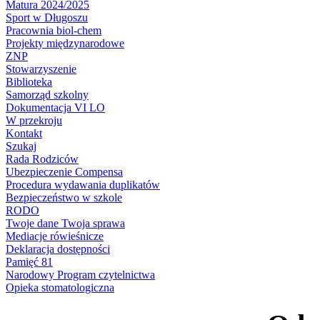
Matura 2024/2025
Sport w Długoszu
Pracownia biol-chem
Projekty międzynarodowe
ZNP
Stowarzyszenie
Biblioteka
Samorząd szkolny
Dokumentacja VI LO
W przekroju
Kontakt
Szukaj
Rada Rodziców
Ubezpieczenie Compensa
Procedura wydawania duplikatów
Bezpieczeństwo w szkole
RODO
Twoje dane Twoja sprawa
Mediacje rówieśnicze
Deklaracja dostępności
Pamięć 81
Narodowy Program czytelnictwa
Opieka stomatologiczna