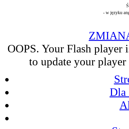
Ś
- w języku an
ZMIAN
OOPS. Your Flash player i
to update your player 
St
Dla
A