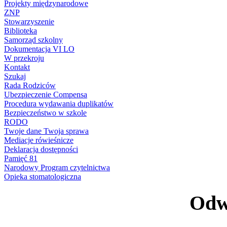
Projekty międzynarodowe
ZNP
Stowarzyszenie
Biblioteka
Samorząd szkolny
Dokumentacja VI LO
W przekroju
Kontakt
Szukaj
Rada Rodziców
Ubezpieczenie Compensa
Procedura wydawania duplikatów
Bezpieczeństwo w szkole
RODO
Twoje dane Twoja sprawa
Mediacje rówieśnicze
Deklaracja dostępności
Pamięć 81
Narodowy Program czytelnictwa
Opieka stomatologiczna
Odwi