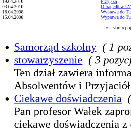
19.04.2010.
Przyjaźń
03.04.2010.
O tragedii w L'
16.04.2008.
Wyprawa do Turc
15.04.2008.
Wyprawa do Turc
«« start
« po
Samorząd szkolny
( 1 po
stowarzyszenie
( 3 pozycj
Ten dział zawiera inform
Absolwentów i Przyjació
Ciekawe doświadczenia
Pan profesor Wałek zapro
ciekawe doświadczenia z d