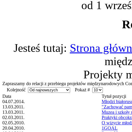
od 1 wrześ
R
Jesteś tutaj:
Strona głów
międ
Projekty 
Zapraszamy do relacji z przebiegu projektów międzynarodowych C
Kolejność
Pokaż #
Data
Tytuł pozycji
04.07.2014.
Młodzi białorus
13.03.2011.
"Zachować pam
13.03.2011.
Muzea i szkoły 
02.03.2011.
Praktyki obco
02.05.2010.
O wizycie młodz
20.04.2010.
1GOAL