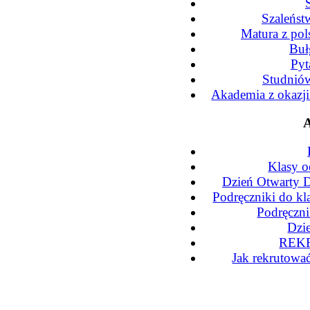
Szaleńst
Matura z po
Buł
Pyt
Studniów
Akademia z okazj
A
Klasy o
Dzień Otwarty D
Podręczniki do kl
Podręczni
Dzi
REKR
Jak rekrutowa